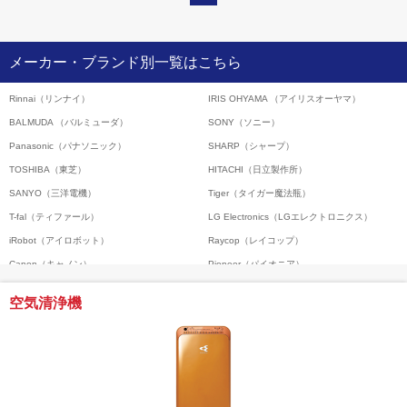
メーカー・ブランド別一覧はこちら
Rinnai（リンナイ）
IRIS OHYAMA （アイリスオーヤマ）
BALMUDA （バルミューダ）
SONY（ソニー）
Panasonic（パナソニック）
SHARP（シャープ）
TOSHIBA（東芝）
HITACHI（日立製作所）
SANYO（三洋電機）
Tiger（タイガー魔法瓶）
T-fal（ティファール）
LG Electronics（LGエレクトロニクス）
iRobot（アイロボット）
Raycop（レイコップ）
Canon（キャノン）
Pioneer（パイオニア）
amadana（アマダナ）
Samsung（サムスン電子）
空気清浄機
RICOH（リコー）
BRUNO（ブルーノ）
recolte（リコルテ）
General Electric Company（ゼネラル・エレ
クトリック）
デロンギ（De'Longhi）
エレクトロラックス（Electrolux ）
APIX（アピックス）
JacobJensen（ヤコブ・イェンセン）