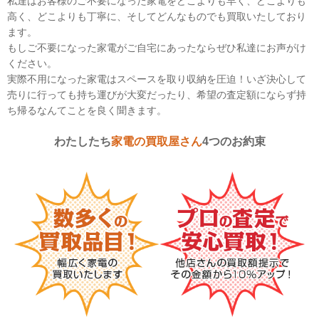
私達はお客様のご不要になった家電をどこよりも早く、どこよりも
Miele（ミーレ）
Makita（マキタ）
高く、どこよりも丁寧に、そしてどんなものでも買取いたしており
Nobby（ノビー）
TESCOM（テスコム）
ます。
Dyson（ダイソン）
ZOJIRUSHI（象印）
もしご不要になった家電がご自宅にあったならぜひ私達にお声がけ
Haier（ハイアール）
AQUA（アクア）
ください。
実際不用になった家電はスペースを取り収納を圧迫！いざ決心して
Amazon Kindle（アマゾン・キンドル）
Google（グーグル）
売りに行っても持ち運びが大変だったり、希望の査定額にならず持
acer（エイサー）
ASUS（エイスース）
ち帰るなんてことを良く聞きます。
Lenovo（レノボ）
Microsoft（マイクロソフト）
DELL（デル）
NEC（日本電気）
わたしたち
家電の買取屋さん
4つのお約束
FUJITSU（富士通）
MITSUBISHI（三菱電機）
Apple（アップル）
CASIO（カシオ計算機）